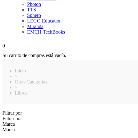
Photon
TTS
Sphero
LEGO Education
Miranda
EMCH TechBooks
0
Su carrito de compras está vacío.
Inicio
>
Otras Categorías
>
Libros
Filtrar por
Filtrar por
Marca
Marca