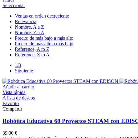
Seleccionar
Ventas en orden decreciente
Relevancia
Nombre, A a Z
Nombre, Z a A
Precio: de más bajo a más alto
Precio, de más alto a más bajo
Reference, A to Z
Reference, Z to A
1/3
Siguiente
Añadir al carrito
Vista rápida
A lista de deseos
Favorito
Compartir
Robótica Educativa 60 Proyectos STEAM con EDIS
39,00 €