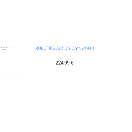
tion
ROBOTICS Add On: Omniwheels
Añadir Al Carrito
224,99 €