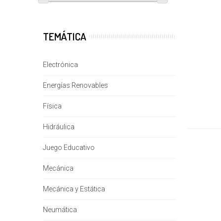
Mecánica
(8)
Mecánica y Estática
(3)
TEMÁTICA
Neumática
(3)
Robótica
(61)
Electrónica
Simulación Industrial
(19)
Añadir 
Energías Renovables
STEM
(94)
Física
Tecnología
(1)
Hidráulica
Óptica
(2)
Juego Educativo
Mecánica
Mecánica y Estática
Neumática