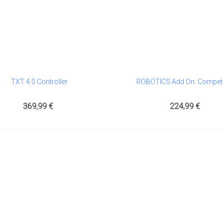
TXT 4.0 Controller
ROBOTICS Add On: Competi
Al Carrito
Añadir Al Carrito
369,99 €
224,99 €