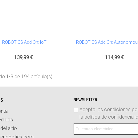
ROBOTICS Add On: IoT
ROBOTICS Add On: Autonomous
Al Carrito
Añadir Al Carrito
139,99 €
114,99 €
o 1-8 de 194 artículo(s)
NEWSLETTER
CS
Acepto las condiciones ge
enta
la política de confidenciali
edidos
el sitio
lenobotics.com