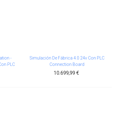
ation -
Simulación De Fábrica 4.0 24v Con PLC
Añadir Al Carrito
 Con PLC
Connection Board
10.699,99 €