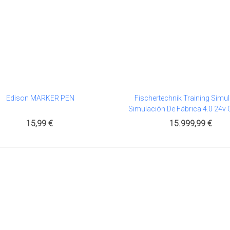
Edison MARKER PEN
Fischertechnik Training Simul
Al Carrito
Añadir Al Carrito
Simulación De Fábrica 4.0 24v
S7-1500 *
15,99 €
15.999,99 €