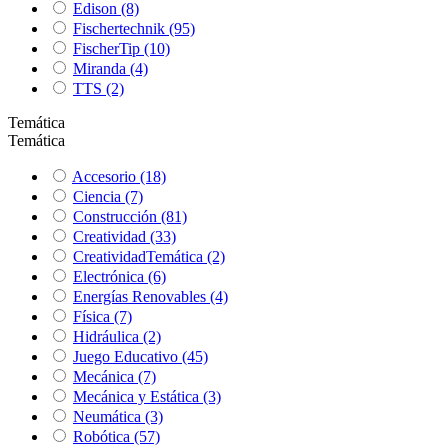
Edison
(8)
Fischertechnik
(95)
FischerTip
(10)
Miranda
(4)
TTS
(2)
Temática
Temática
Accesorio
(18)
Ciencia
(7)
Construcción
(81)
Creatividad
(33)
CreatividadTemática
(2)
Electrónica
(6)
Energías Renovables
(4)
Física
(7)
Hidráulica
(2)
Juego Educativo
(45)
Mecánica
(7)
Mecánica y Estática
(3)
Neumática
(3)
Robótica
(57)