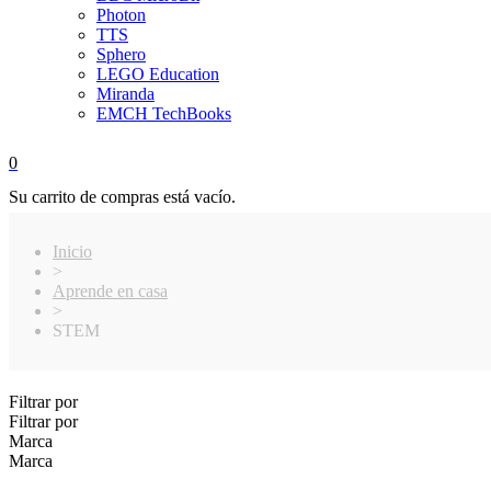
Photon
TTS
Sphero
LEGO Education
Miranda
EMCH TechBooks
0
Su carrito de compras está vacío.
Inicio
>
Aprende en casa
>
STEM
Filtrar por
Filtrar por
Marca
Marca