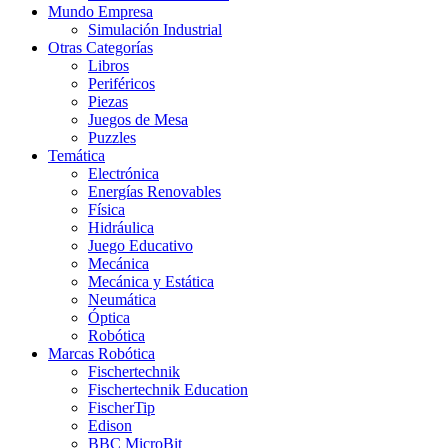
Mundo Empresa
Simulación Industrial
Otras Categorías
Libros
Periféricos
Piezas
Juegos de Mesa
Puzzles
Temática
Electrónica
Energías Renovables
Física
Hidráulica
Juego Educativo
Mecánica
Mecánica y Estática
Neumática
Óptica
Robótica
Marcas Robótica
Fischertechnik
Fischertechnik Education
FischerTip
Edison
BBC MicroBit