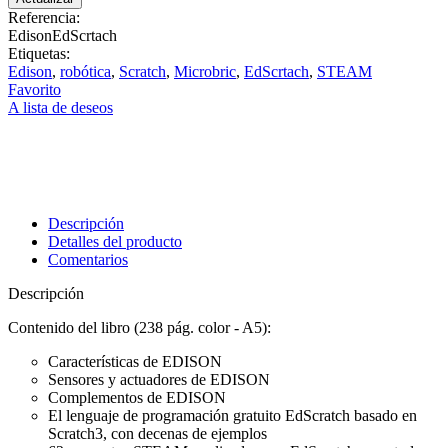
Referencia:
EdisonEdScrtach
Etiquetas:
Edison
,
robótica
,
Scratch
,
Microbric
,
EdScrtach
,
STEAM
Favorito
A lista de deseos
Descripción
Detalles del producto
Comentarios
Descripción
Contenido del libro (238 pág. color - A5):
Características de EDISON
Sensores y actuadores de EDISON
Complementos de EDISON
El lenguaje de programación gratuito EdScratch basado en
Scratch3, con decenas de ejemplos