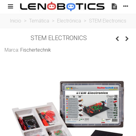
Inicio
>
Temática
>
Electrónica
>
STEM Electronics
STEM ELECTRONICS
Marca:
Fischertechnik